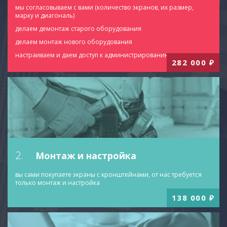
мы согласовываем с вами (количество экранов, их размер,
марку и диагональ)
делаем демонтаж старого оборудования
делаем монтаж нового оборудования
настраиваем и даем доступ к администрированию
282 000
₽
2.
Монтаж
и настройка
вы сами покупаете экраны с кронштейнами, от нас требуется
только монтаж и настройка
138 000
₽