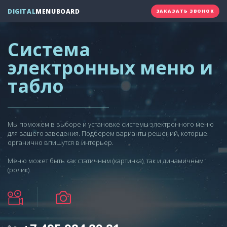
DIGITAL
MENUBOARD
ЗАКАЗАТЬ ЗВОНОК
Система
электронных меню и
табло
Мы поможем в выборе и установке системы электронного меню
для вашего заведения. Подберем варианты решений, которые
органично впишутся в интерьер.
Меню может быть как статичным (картинка), так и динамичным
(ролик).